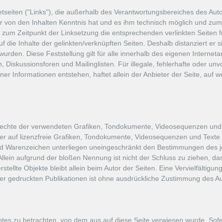
etseiten ("Links"), die außerhalb des Verantwortungsbereiches des Auto
utor von den Inhalten Kenntnis hat und es ihm technisch möglich und zum
 zum Zeitpunkt der Linksetzung die entsprechenden verlinkten Seiten fre
f die Inhalte der gelinkten/verknüpften Seiten. Deshalb distanziert er si
wurden. Diese Feststellung gilt für alle innerhalb des eigenen Interne
Diskussionsforen und Mailinglisten. Für illegale, fehlerhafte oder unv
r Informationen entstehen, haftet allein der Anbieter der Seite, auf w
berrechte der verwendeten Grafiken, Tondokumente, Videosequenzen und T
 auf lizenzfreie Grafiken, Tondokumente, Videosequenzen und Texte z
nd Warenzeichen unterliegen uneingeschränkt den Bestimmungen des j
Allein aufgrund der bloßen Nennung ist nicht der Schluss zu ziehen, da
 erstellte Objekte bleibt allein beim Autor der Seiten. Eine Vervielfält
r gedruckten Publikationen ist ohne ausdrückliche Zustimmung des Auto
botes zu betrachten, von dem aus auf diese Seite verwiesen wurde. Sof