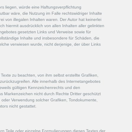
rs liegen, würde eine Haftungsverpflichtung
utbar wäre, die Nutzung im Falle rechtswidriger Inhalte
i von illegalen Inhalten waren. Der Autor hat keinerlei
ch hiermit ausdrücklich von allen Inhalten aller gelinkten
tangebotes gesetzten Links und Verweise sowie für
ollständige Inhalte und insbesondere für Schäden, die
elche verwiesen wurde, nicht derjenige, der über Links
exte zu beachten, von ihm selbst erstellte Grafiken,
urückzugreifen. Alle innerhalb des Internetangebotes
eweils gültigen Kennzeichenrechts und den
ss Markenzeichen nicht durch Rechte Dritter geschützt
igung oder Verwendung solcher Grafiken, Tondokumente,
rs nicht gestattet.
ern Teile oder einzelne Formulierungen dieses Textes der