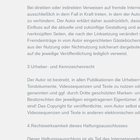
Bei direkten oder indirekten Verweisen auf fremde Intern
ausschließlich in dem Fall in Kraft treten, in dem der A
zu verhindern. Der Autor erklärt daher ausdrücklich, dass
Einfluss auf die aktuelle und zukünftige Gestaltung und au
/verknüpften Seiten, die nach der Linksetzung verändert 
Fremdeinträge in vom Autor eingerichteten Gästebüchern, 
aus der Nutzung oder Nichtnutzung solcherart dargebotene
auf die jeweilige Veröffentlichung lediglich verweist.
3.Urheber- und Kennzeichenrecht
Der Autor ist bestrebt, in allen Publikationen die Urhe
Tondokumente, Videosequenzen und Texte zu nutzen oder
genannten und ggf. durch Dritte geschützten Marken- u
Besitzrechten der jeweiligen eingetragenen Eigentümer. 
sind! Das Copyright für veröffentlichte, vom Autor selbst
Videosequenzen und Texte in anderen elektronischen ode
4.Rechtswirksamkeit dieses Haftungsausschlusses
Dieser Haftungsausschluss ist als Teil des Internetange