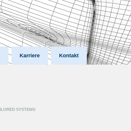
s
Karriere
Kontakt
roduktentwicklung
Jobs
ogy
Diplomarbeiten
g Solutions
r TAILORED SYSTEMS