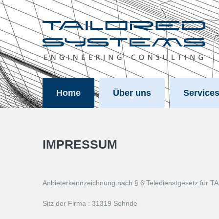
Home
Über uns
Service
Über uns
Digitale P
IMPRESSUM
Standort
3D Metrol
Industrie
Engineerin
Anbieterkennzeichnung nach § 6 Teledienstgesetz fü
Sitz der Firma : 31319 Sehnde