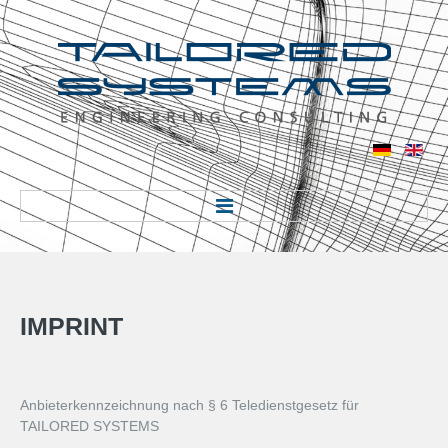
Home
About us
IMPRINT
About us
Anbieterkennzeichnung nach § 6 Teledienstgesetz für
Locations
TAILORED SYSTEMS
Industry