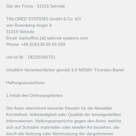
Sitz der Firma : 31319 Sehnde
Services
TAILORED SYSTEMS GmbH & Co. KG
von-Rutenberg-Anger 4
Digital Product Development
31319 Sehnde
Email: backoffice [at] tailored-systems.com
3D Metrology
Phone: +49 (0)5138 60 65 039
Engineering Solutions
Ust-Id Nr. : DE291060751
Inhaltlich Verantwortlicher gemäß § 6 MDStV: Thorsten Bartel
Career
Haftungsausschluss
Jobs
1.Inhalt des Onlineangebotes
Degree Dissertation
Der Autor übernimmt keinerlei Gewähr für die Aktualität,
Contact
Korrektheit, Vollständigkeit oder Qualität der bereitgestellten
Informationen. Haftungsansprüche gegen den Autor, welche
sich auf Schäden materieller oder ideeller Art beziehen, die
durch die Nutzung oder Nichtnutzung der dargebotenen